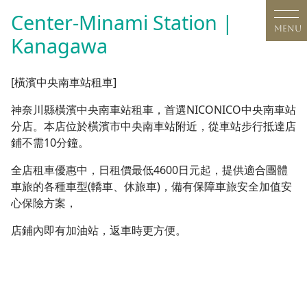
Skip
Center-Minami Station |
to
MENU
Kanagawa
content
[橫濱中央南車站租車]
神奈川縣橫濱中央南車站租車，首選NICONICO中央南車站
分店。本店位於橫濱市中央南車站附近，從車站步行抵達店
鋪不需10分鐘。
全店租車優惠中，日租價最低4600日元起，提供適合團體
車旅的各種車型(轎車、休旅車)，備有保障車旅安全加值安
心保險方案，
店鋪內即有加油站，返車時更方便。