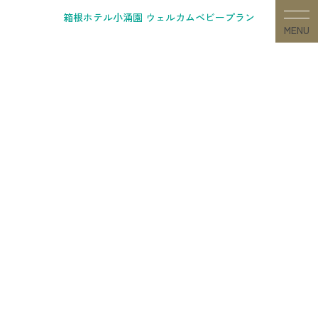
Skip
箱根ホテル小涌園 ウェルカムベビープラン
to
MENU
content