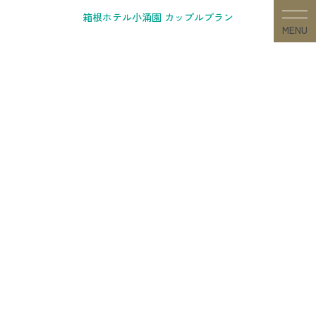
Skip
箱根ホテル小涌園 カップルプラン
to
MENU
content